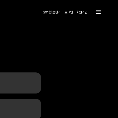
29역숏폼왕↗
로그인
회원가입